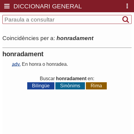
DICCIONARI GENERAL
Coincidències per a:
honradament
honradament
adv.
En
honra
o
honradea
.
Buscar
honradament
en:
Bilingüe
Sinònims
Rima