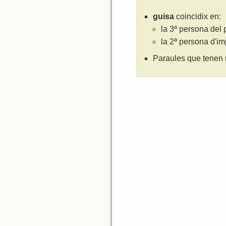
guisa
coincidix en:
la 3ª persona del 
la 2ª persona d'i
Paraules que tenen 