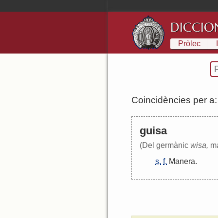
DICCIO
Pròlec
Coincidències per a
guisa
(Del germànic
wisa,
ma
s.
f.
Manera
.