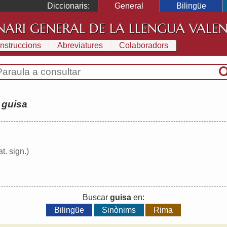
Diccionaris:
General
Bilingüe
NARI GENERAL DE LA LLENGUA VALE
Instruccions
Abreviatures
Colaboradors
:
guisa
t. sign.)
Buscar
guisa
en:
Bilingüe
Sinònims
Rima