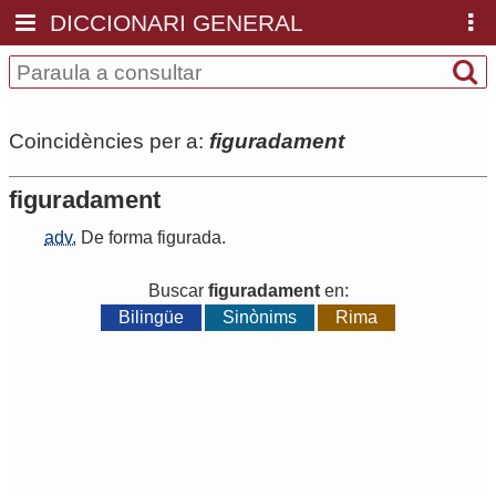
DICCIONARI GENERAL
Coincidències per a:
figuradament
figuradament
adv.
De
forma
figurada
.
Buscar
figuradament
en:
Bilingüe
Sinònims
Rima