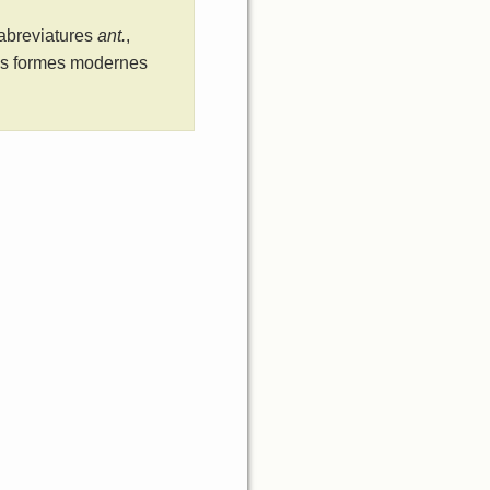
 abreviatures
ant.
,
les formes modernes