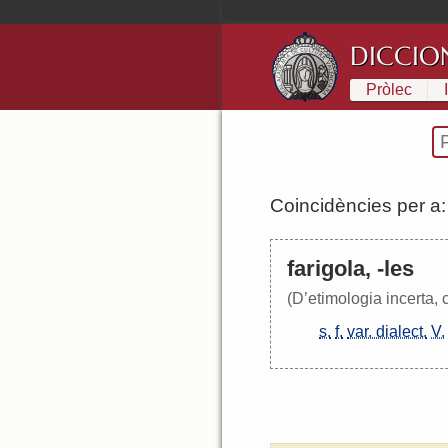
DICCIO
Pròlec
Coincidències per a
farigola, -les
(D’etimologia incerta, c
s.
f.
var. dialect.
V.