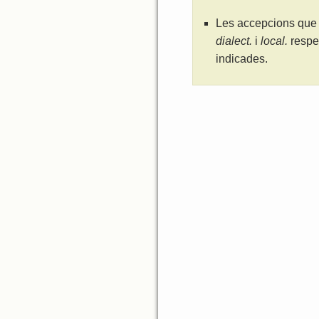
Les accepcions que 
dialect.
i
local.
respe
indicades.