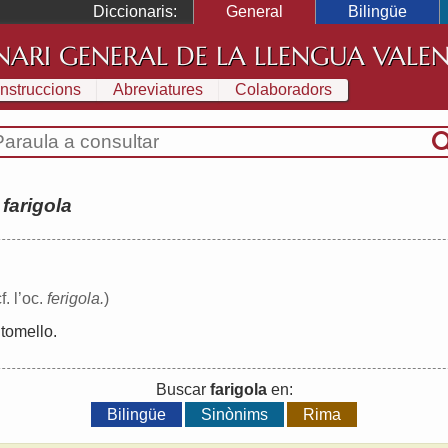
Diccionaris:
General
Bilingüe
NARI GENERAL DE LA LLENGUA VALE
Instruccions
Abreviatures
Colaboradors
:
farigola
f. l’oc.
ferigola.
)
tomello
.
Buscar
farigola
en:
Bilingüe
Sinònims
Rima