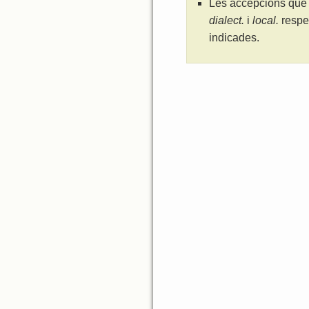
Les accepcions que 
dialect.
i
local.
respe
indicades.