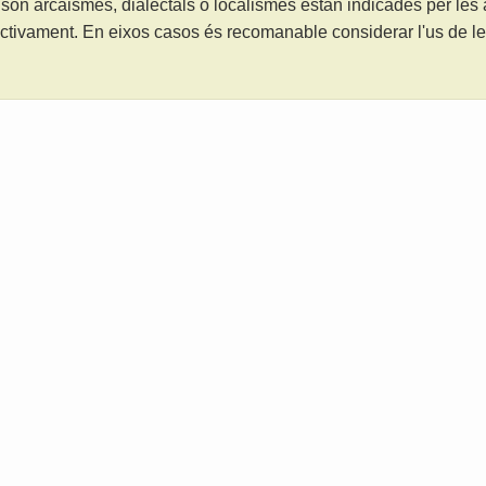
són arcaismes, dialectals o localismes estan indicades per les
ctivament. En eixos casos és recomanable considerar l'us de 