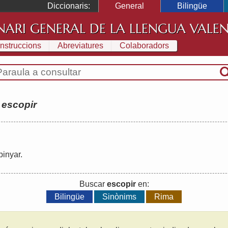
Diccionaris:
General
Bilingüe
NARI GENERAL DE LA LLENGUA VALE
Instruccions
Abreviatures
Colaboradors
:
escopir
pinyar
.
Buscar
escopir
en:
Bilingüe
Sinònims
Rima