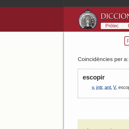
DICCIO
Pròlec
Coincidències per a
escopir
v.
intr.
ant.
V.
esco