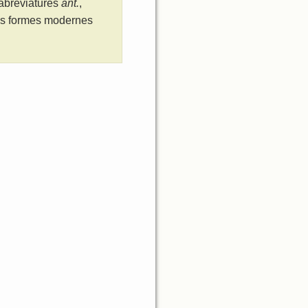
 abreviatures
ant.
,
les formes modernes