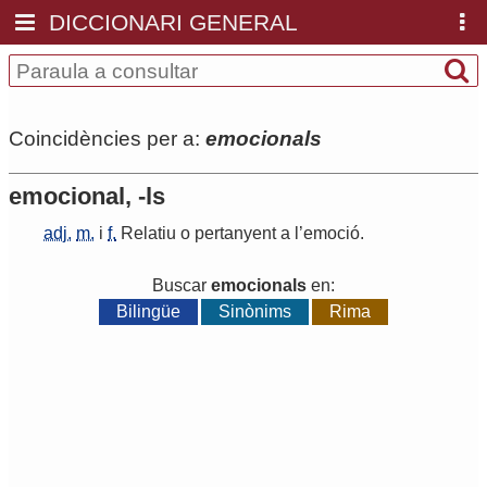
DICCIONARI GENERAL
Coincidències per a:
emocionals
emocional, -ls
adj.
m.
i
f.
Relatiu
o
pertanyent
a
l
’
emoció
.
Buscar
emocionals
en:
Bilingüe
Sinònims
Rima