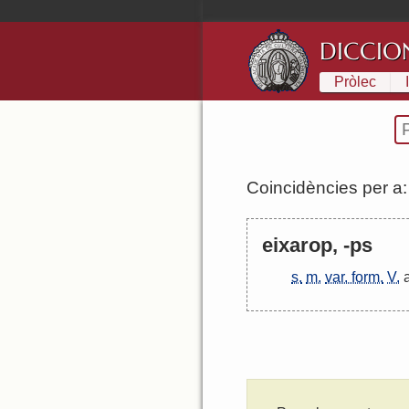
DICCIO
Pròlec
Coincidències per a
eixarop, -ps
s.
m.
var. form.
V.