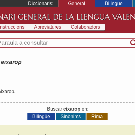
Diccionaris:
General
Bilingüe
NARI GENERAL DE LA LLENGUA VALE
Instruccions
Abreviatures
Colaboradors
:
eixarop
aixarop
.
Buscar
eixarop
en:
Bilingüe
Sinònims
Rima