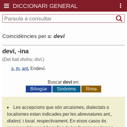
DICCIONARI GENERAL
Coincidències per a:
deví
deví, -ina
(Del llatí
divīnu
, diví.)
s.
m.
ant.
Endeví
.
Buscar
deví
en:
Bilingüe
Sinònims
Rima
Les accepcions que són arcaismes, dialectals o
localismes estan indicades per les abreviatures
ant.
,
dialect.
i
local.
respectivament. En eixos casos és