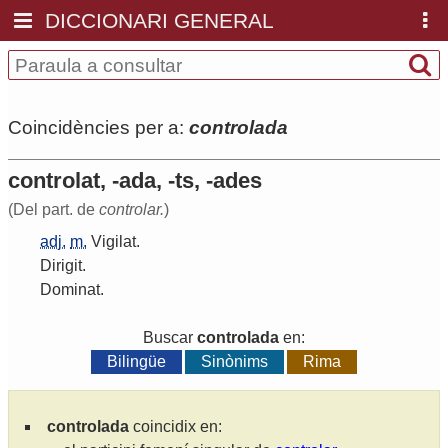
DICCIONARI GENERAL
Coincidències per a:
controlada
controlat, -ada, -ts, -ades
(Del part. de
controlar.
)
adj.
m.
Vigilat
.
Dirigit
.
Dominat
.
Buscar
controlada
en:
Bilingüe
Sinònims
Rima
controlada
coincidix en: