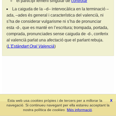
el participi femení singular de
controlar
La caiguda de la –d– intervocàlica en la terminació –
ada, –ades és general i característica del valencià, ni
s’ha de considerar vulgarisme ni s’ha de pronunciar
esta -d-, que es manté en l’escritura; trompada, portada,
comprada, pronunciades sense caiguda de -d-, conferix
al valencià parlat una afectació que el parlant rebuja.
(
L'Estàndart Oral Valencià
)
Esta web usa
cookies
pròpies i de tercers per a millorar la
X
navegació. Si continueu navegant per ella estareu acceptant la
Secció de Llengua i Lliteratura Valencianes
-
Real Acadèmia de
nostra política de
cookies
.
Més informació
.
Cultura Valenciana
-
Política de privacitat