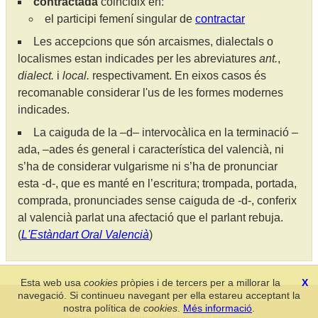
contractada
coincidix en:
el participi femení singular de
contractar
Les accepcions que són arcaismes, dialectals o
localismes estan indicades per les abreviatures
ant.
,
dialect.
i
local.
respectivament. En eixos casos és
recomanable considerar l'us de les formes modernes
indicades.
La caiguda de la –d– intervocàlica en la terminació –
ada, –ades és general i característica del valencià, ni
s’ha de considerar vulgarisme ni s’ha de pronunciar
esta -d-, que es manté en l’escritura; trompada, portada,
comprada, pronunciades sense caiguda de -d-, conferix
al valencià parlat una afectació que el parlant rebuja.
(
L'Estàndart Oral Valencià
)
Esta web usa
cookies
pròpies i de tercers per a millorar la
X
navegació. Si continueu navegant per ella estareu acceptant la
Secció de Llengua i Lliteratura Valencianes
-
Real Acadèmia de
nostra política de
cookies
.
Més informació
.
Cultura Valenciana
-
Política de privacitat