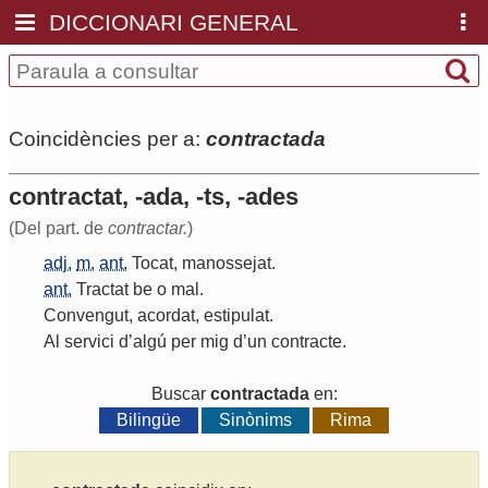
DICCIONARI GENERAL
Coincidències per a:
contractada
contractat, -ada, -ts, -ades
(Del part. de
contractar.
)
adj.
m.
ant.
Tocat
,
manossejat
.
ant.
Tractat
be
o
mal
.
Convengut
,
acordat
,
estipulat
.
Al
servici
d
’
algú
per
mig
d
’
un
contracte
.
Buscar
contractada
en:
Bilingüe
Sinònims
Rima