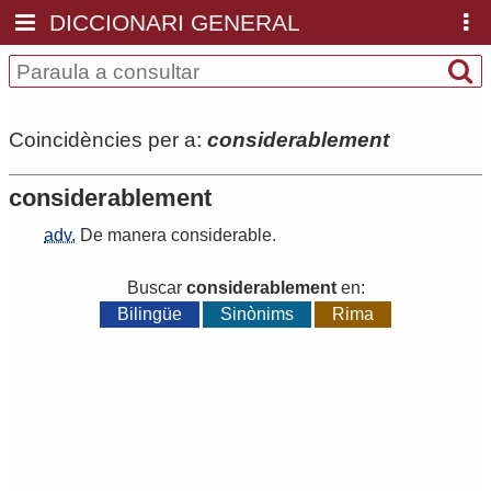
DICCIONARI GENERAL
Coincidències per a:
considerablement
considerablement
adv.
De
manera
considerable
.
Buscar
considerablement
en:
Bilingüe
Sinònims
Rima