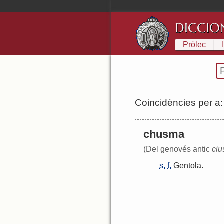
DICCIO
Pròlec
Coincidències per a
chusma
(Del genovés antic
ci
s.
f.
Gentola
.