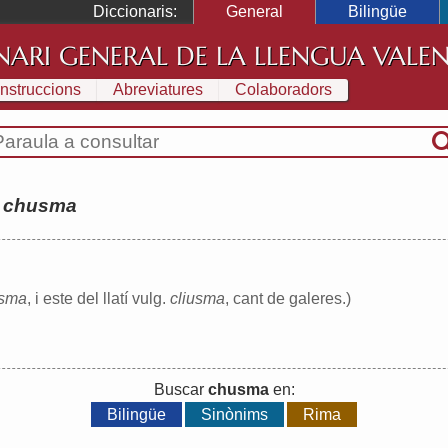
Diccionaris:
General
Bilingüe
NARI GENERAL DE LA LLENGUA VALE
Instruccions
Abreviatures
Colaboradors
:
chusma
usma
, i este del llatí vulg.
cliusma
, cant de galeres.)
Buscar
chusma
en:
Bilingüe
Sinònims
Rima