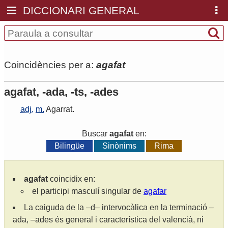
DICCIONARI GENERAL
Coincidències per a:
agafat
agafat, -ada, -ts, -ades
adj.
m.
Agarrat
.
Buscar
agafat
en:
Bilingüe
Sinònims
Rima
agafat
coincidix en:
el participi masculí singular de
agafar
La caiguda de la –d– intervocàlica en la terminació –
ada, –ades és general i característica del valencià, ni