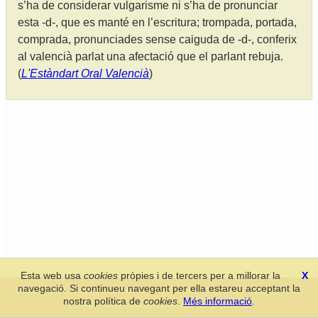
s’ha de considerar vulgarisme ni s’ha de pronunciar
esta -d-, que es manté en l’escritura; trompada, portada,
comprada, pronunciades sense caiguda de -d-, conferix
al valencià parlat una afectació que el parlant rebuja.
(
L'Estàndart Oral Valencià
)
Esta web usa
cookies
pròpies i de tercers per a millorar la
X
navegació. Si continueu navegant per ella estareu acceptant la
Secció de Llengua i Lliteratura Valencianes
-
Real Acadèmia de
nostra política de
cookies
.
Més informació
.
Cultura Valenciana
-
Política de privacitat