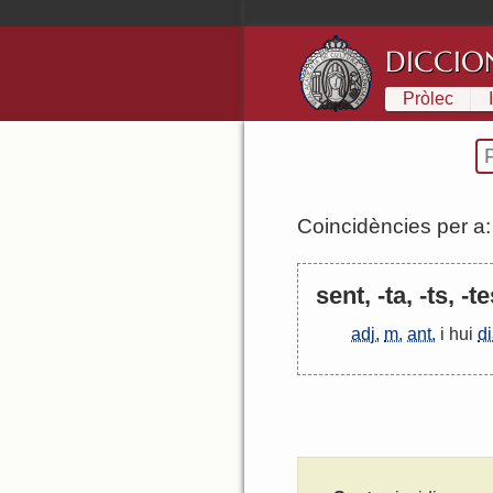
DICCIO
Pròlec
Coincidències per a
sent, -ta, -ts, -t
adj.
m.
ant.
i hui
di