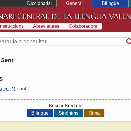
Diccionaris:
General
Bilingüe
NARI GENERAL DE LA LLENGUA VALE
Instruccions
Abreviatures
Colaboradors
:
Sent
es
alect.
V.
sant
.
Buscar
Sent
en:
Bilingüe
Sinònims
Rima