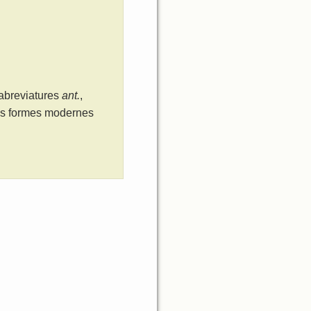
 abreviatures
ant.
,
les formes modernes