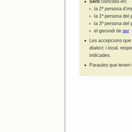
Sent
coincidix en:
la 2ª persona d'i
la 1ª persona del 
la 3ª persona del 
el gerundi de
ser
Les accepcions que 
dialect.
i
local.
respe
indicades.
Paraules que tenen 