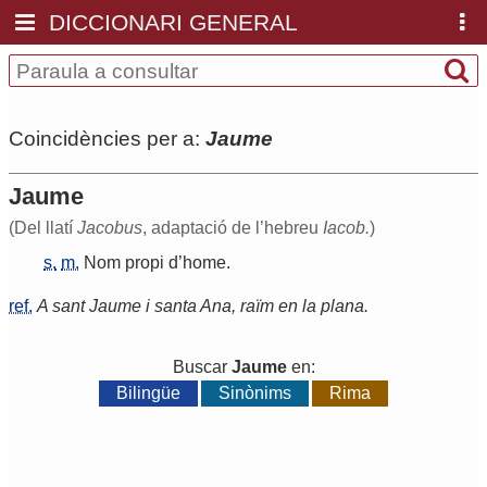
DICCIONARI GENERAL
Coincidències per a:
Jaume
Jaume
(Del llatí
Jacobus
, adaptació de l’hebreu
Iacob.
)
s.
m.
Nom
propi
d
’
home
.
ref.
A sant Jaume i santa Ana, raïm en la plana.
Buscar
Jaume
en:
Bilingüe
Sinònims
Rima