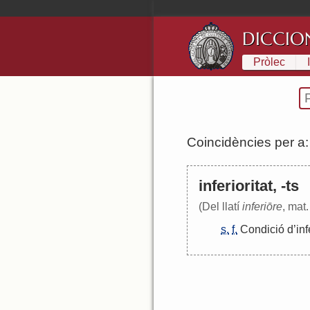
DICCIO
Pròlec
Coincidències per a
inferioritat, -ts
(Del llatí
inferiōre
, mat.
s.
f.
Condició
d
’
inf