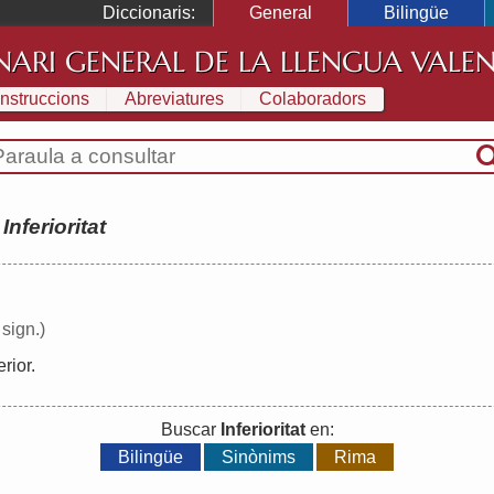
Diccionaris:
General
Bilingüe
NARI GENERAL DE LA LLENGUA VALE
Instruccions
Abreviatures
Colaboradors
:
Inferioritat
 sign.)
erior
.
Buscar
Inferioritat
en:
Bilingüe
Sinònims
Rima