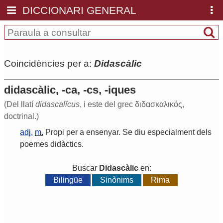
DICCIONARI GENERAL
Coincidències per a:
Didascàlic
didascàlic, -ca, -cs, -iques
(Del llatí
didascalĭcus
, i este del grec διδασκαλικός,
doctrinal.)
adj.
m.
Propi
per
a
ensenyar
.
Se
diu
especialment
dels
poemes
didàctics
.
Buscar
Didascàlic
en:
Bilingüe
Sinònims
Rima