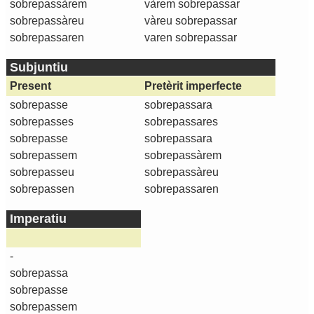
sobrepassàrem
vàrem sobrepassar
sobrepassàreu
vàreu sobrepassar
sobrepassaren
varen sobrepassar
Subjuntiu
Present
Pretèrit imperfecte
sobrepasse
sobrepassara
sobrepasses
sobrepassares
sobrepasse
sobrepassara
sobrepassem
sobrepassàrem
sobrepasseu
sobrepassàreu
sobrepassen
sobrepassaren
Imperatiu
-
sobrepassa
sobrepasse
sobrepassem