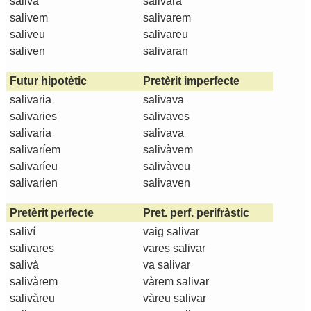
saliva
salivarà
salivem
salivarem
saliveu
salivareu
saliven
salivaran
Futur hipotètic
Pretèrit imperfecte
salivaria
salivava
salivaries
salivaves
salivaria
salivava
salivaríem
salivàvem
salivaríeu
salivàveu
salivarien
salivaven
Pretèrit perfecte
Pret. perf. perifràstic
saliví
vaig salivar
salivares
vares salivar
salivà
va salivar
salivàrem
vàrem salivar
salivàreu
vàreu salivar