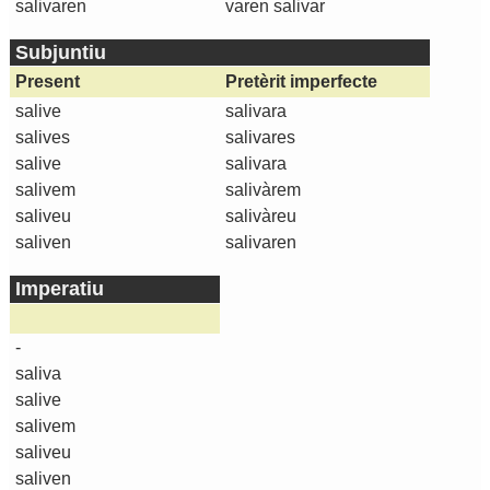
salivaren
varen salivar
Subjuntiu
Present
Pretèrit imperfecte
salive
salivara
salives
salivares
salive
salivara
salivem
salivàrem
saliveu
salivàreu
saliven
salivaren
Imperatiu
-
saliva
salive
salivem
saliveu
saliven