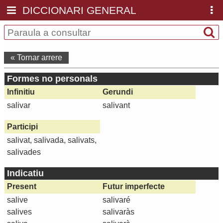
DICCIONARI GENERAL
« Tornar arrere
Formes no personals
Infinitiu
Gerundi
salivar
salivant
Participi
salivat, salivada, salivats,
salivades
Indicatiu
Present
Futur imperfecte
salive
salivaré
salives
salivaràs