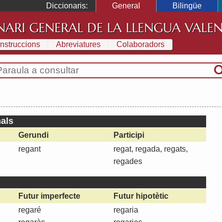
Diccionaris:
General
Bilingüe
NARI GENERAL DE LA LLENGUA VALE
Instruccions
Abreviatures
Colaboradors
als
Gerundi
Participi
regant
regat, regada, regats,
regades
Futur imperfecte
Futur hipotètic
regaré
regaria