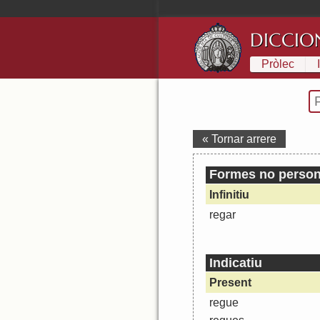
DICCIO
Pròlec
« Tornar arrere
Formes no person
Infinitiu
regar
Indicatiu
Present
regue