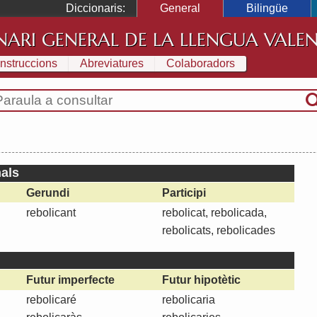
Diccionaris:
General
Bilingüe
NARI GENERAL DE LA LLENGUA VALE
Instruccions
Abreviatures
Colaboradors
als
Gerundi
Participi
rebolicant
rebolicat, rebolicada,
rebolicats, rebolicades
Futur imperfecte
Futur hipotètic
rebolicaré
rebolicaria