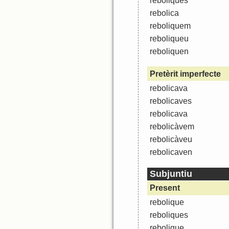
reboliques
rebolica
reboliquem
reboliqueu
reboliquen
Pretèrit imperfecte
rebolicava
rebolicaves
rebolicava
rebolicàvem
rebolicàveu
rebolicaven
Subjuntiu
Present
rebolique
reboliques
rebolique