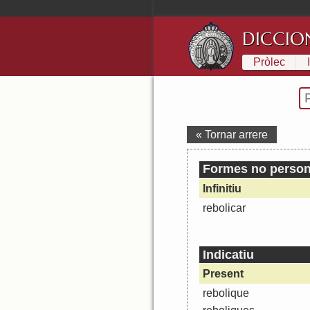
DICCIO
Pròlec
« Tornar arrere
Formes no person
Infinitiu
rebolicar
Indicatiu
Present
rebolique