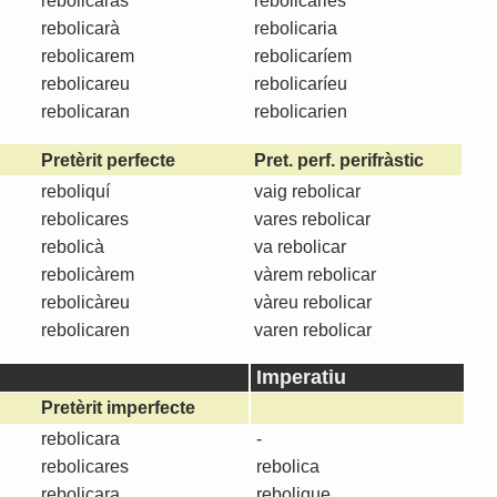
rebolicaràs
rebolicaries
rebolicarà
rebolicaria
rebolicarem
rebolicaríem
rebolicareu
rebolicaríeu
rebolicaran
rebolicarien
Pretèrit perfecte
Pret. perf. perifràstic
reboliquí
vaig rebolicar
rebolicares
vares rebolicar
rebolicà
va rebolicar
rebolicàrem
vàrem rebolicar
rebolicàreu
vàreu rebolicar
rebolicaren
varen rebolicar
Imperatiu
Pretèrit imperfecte
rebolicara
-
rebolicares
rebolica
rebolicara
rebolique