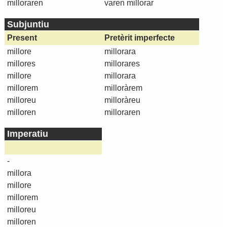
milloraren
varen millorar
Subjuntiu
Present
Pretèrit imperfecte
millore
millorara
millores
millorares
millore
millorara
millorem
milloràrem
milloreu
milloràreu
milloren
milloraren
Imperatiu
-
millora
millore
millorem
milloreu
milloren