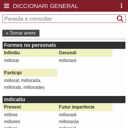
DICCIONARI GENERAL
« Tornar arrere
Formes no personals
Infinitiu
Gerundi
millorar
millorant
Participi
millorat, millorada,
millorats, millorades
Indicatiu
Present
Futur imperfecte
millore
milloraré
millores
milloraràs