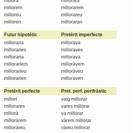
millora
millorarà
millorem
millorarem
milloreu
millorareu
milloren
milloraran
Futur hipotètic
Pretèrit imperfecte
milloraria
millorava
milloraries
milloraves
milloraria
millorava
milloraríem
milloràvem
milloraríeu
milloràveu
millorarien
milloraven
Pretèrit perfecte
Pret. perf. perifràstic
millorí
vaig millorar
millorares
vares millorar
millorà
va millorar
milloràrem
vàrem millorar
milloràreu
vàreu millorar