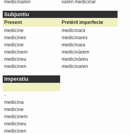
medicinaren
varen medicinar
Subjuntiu
Present
Pretèrit imperfecte
medicine
medicinara
medicines
medicinares
medicine
medicinara
medicinem
medicinàrem
medicineu
medicinàreu
medicinen
medicinaren
Imperatiu
-
medicina
medicine
medicinem
medicineu
medicinen