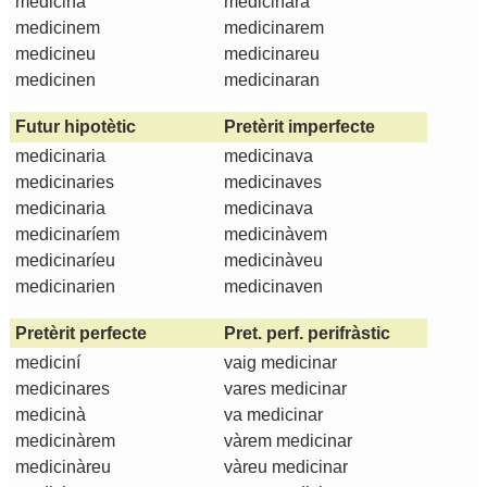
medicina
medicinarà
medicinem
medicinarem
medicineu
medicinareu
medicinen
medicinaran
Futur hipotètic
Pretèrit imperfecte
medicinaria
medicinava
medicinaries
medicinaves
medicinaria
medicinava
medicinaríem
medicinàvem
medicinaríeu
medicinàveu
medicinarien
medicinaven
Pretèrit perfecte
Pret. perf. perifràstic
mediciní
vaig medicinar
medicinares
vares medicinar
medicinà
va medicinar
medicinàrem
vàrem medicinar
medicinàreu
vàreu medicinar