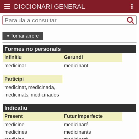
DICCIONARI GENERAL
« Tornar arrere
Formes no personals
Infinitiu
Gerundi
medicinar
medicinant
Participi
medicinat, medicinada,
medicinats, medicinades
Indicatiu
Present
Futur imperfecte
medicine
medicinaré
medicines
medicinaràs