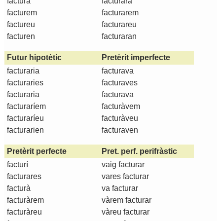
factura
facturarà
facturem
facturarem
factureu
facturareu
facturen
facturaran
Futur hipotètic
Pretèrit imperfecte
facturaria
facturava
facturaries
facturaves
facturaria
facturava
facturaríem
facturàvem
facturaríeu
facturàveu
facturarien
facturaven
Pretèrit perfecte
Pret. perf. perifràstic
facturí
vaig facturar
facturares
vares facturar
facturà
va facturar
facturàrem
vàrem facturar
facturàreu
vàreu facturar