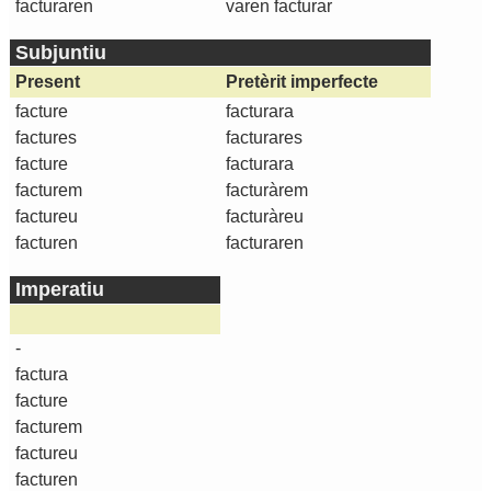
facturaren
varen facturar
Subjuntiu
Present
Pretèrit imperfecte
facture
facturara
factures
facturares
facture
facturara
facturem
facturàrem
factureu
facturàreu
facturen
facturaren
Imperatiu
-
factura
facture
facturem
factureu
facturen