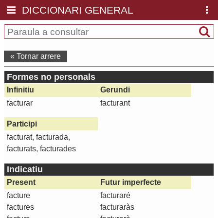
DICCIONARI GENERAL
« Tornar arrere
Formes no personals
Infinitiu
Gerundi
facturar
facturant
Participi
facturat, facturada,
facturats, facturades
Indicatiu
Present
Futur imperfecte
facture
facturaré
factures
facturaràs