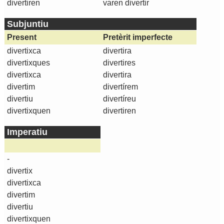
divertiren
varen divertir
Subjuntiu
Present
Pretèrit imperfecte
divertixca
divertira
divertixques
divertires
divertixca
divertira
divertim
divertírem
divertiu
divertíreu
divertixquen
divertiren
Imperatiu
-
divertix
divertixca
divertim
divertiu
divertixquen