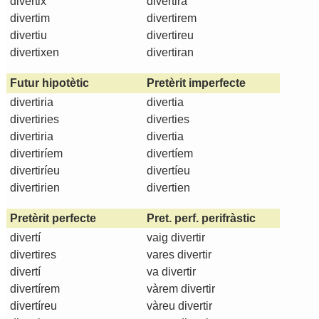
divertix
divertirà
divertim
divertirem
divertiu
divertireu
divertixen
divertiran
Futur hipotètic
Pretèrit imperfecte
divertiria
divertia
divertiries
diverties
divertiria
divertia
divertiríem
divertíem
divertiríeu
divertíeu
divertirien
divertien
Pretèrit perfecte
Pret. perf. perifràstic
divertí
vaig divertir
divertires
vares divertir
divertí
va divertir
divertírem
vàrem divertir
divertíreu
vàreu divertir