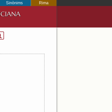
Sinònims
Rima
NCIANA