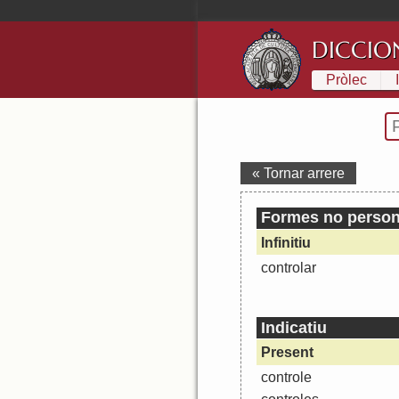
DICCIO
Pròlec
« Tornar arrere
Formes no person
Infinitiu
controlar
Indicatiu
Present
controle