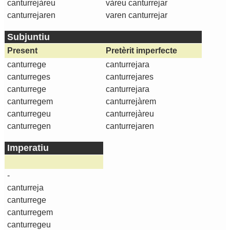
canturrejàreu
vàreu canturrejar
canturrejaren
varen canturrejar
Subjuntiu
Present
Pretèrit imperfecte
canturrege
canturrejara
canturreges
canturrejares
canturrege
canturrejara
canturregem
canturrejàrem
canturregeu
canturrejàreu
canturregen
canturrejaren
Imperatiu
-
canturreja
canturrege
canturregem
canturregeu