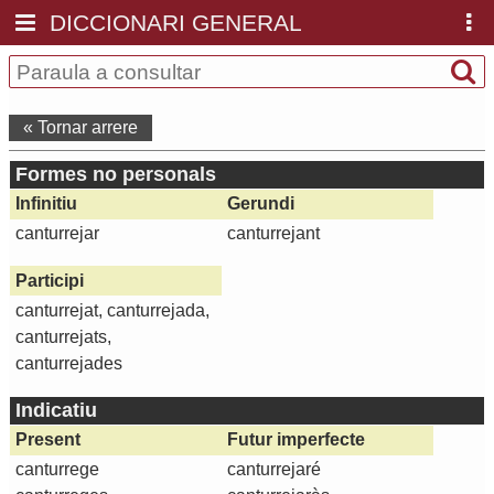
DICCIONARI GENERAL
« Tornar arrere
Formes no personals
Infinitiu
Gerundi
canturrejar
canturrejant
Participi
canturrejat, canturrejada,
canturrejats,
canturrejades
Indicatiu
Present
Futur imperfecte
canturrege
canturrejaré