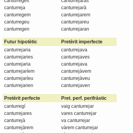
canturreges
canturrejaràs
canturreja
canturrejarà
canturregem
canturrejarem
canturregeu
canturrejareu
canturregen
canturrejaran
Futur hipotètic
Pretèrit imperfecte
canturrejaria
canturrejava
canturrejaries
canturrejaves
canturrejaria
canturrejava
canturrejaríem
canturrejàvem
canturrejaríeu
canturrejàveu
canturrejarien
canturrejaven
Pretèrit perfecte
Pret. perf. perifràstic
canturregí
vaig canturrejar
canturrejares
vares canturrejar
canturrejà
va canturrejar
canturrejàrem
vàrem canturrejar