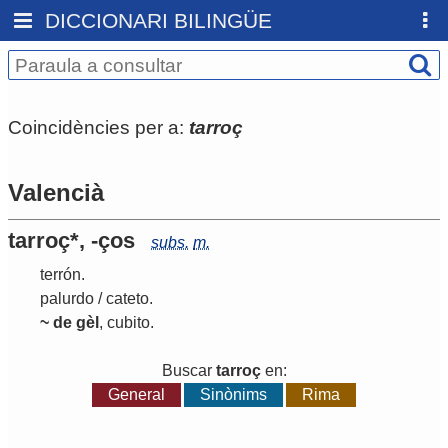
DICCIONARI BILINGÜE
Coincidències per a:
tarroç
Valencià
tarroç*, -ços
subs.
m.
terrón
.
palurdo
/
cateto
.
~ de gèl
,
cubito
.
Buscar
tarroç
en:
General
Sinònims
Rima