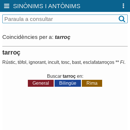
SINÒNIMS I ANTÒNIMS
Coincidències per a:
tarroç
tarroç
Rústic
,
tòfol
,
ignorant
,
incult
,
tosc
,
bast
,
esclafatarroços
**
Fi
.
Buscar
tarroç
en:
General
Bilingüe
Rima