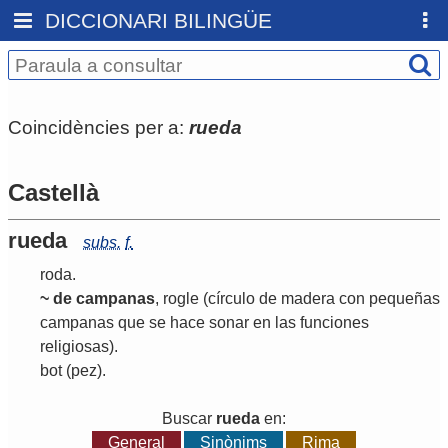
DICCIONARI BILINGÜE
Coincidències per a:
rueda
Castellà
rueda
subs.
f.
roda
.
~ de campanas
,
rogle
(círculo de madera con pequeñas
campanas que se hace sonar en las funciones
religiosas)
.
bot
(pez)
.
Buscar
rueda
en:
General
Sinònims
Rima