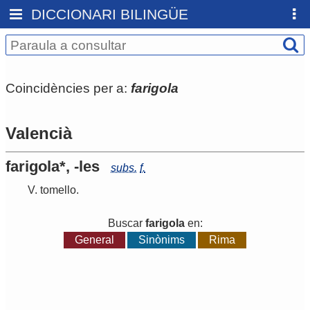
DICCIONARI BILINGÜE
Coincidències per a:
farigola
Valencià
farigola*, -les
subs.
f.
V.
tomello
.
Buscar
farigola
en:
General
Sinònims
Rima