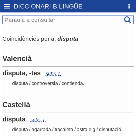
DICCIONARI BILINGÜE
Coincidències per a:
disputa
Valencià
disputa, -tes
subs.
f.
disputa
/
controversia
/
contienda
.
Castellà
disputa
subs.
f.
disputa
/
agarrada
/
tracaleta
/
astraleig
/
disputació
.