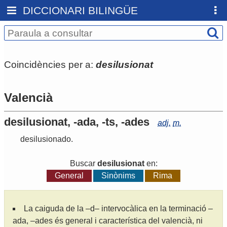
DICCIONARI BILINGÜE
Coincidències per a:
desilusionat
Valencià
desilusionat, -ada, -ts, -ades
adj.
m.
desilusionado
.
Buscar
desilusionat
en:
General
Sinònims
Rima
La caiguda de la –d– intervocàlica en la terminació –
ada, –ades és general i característica del valencià, ni