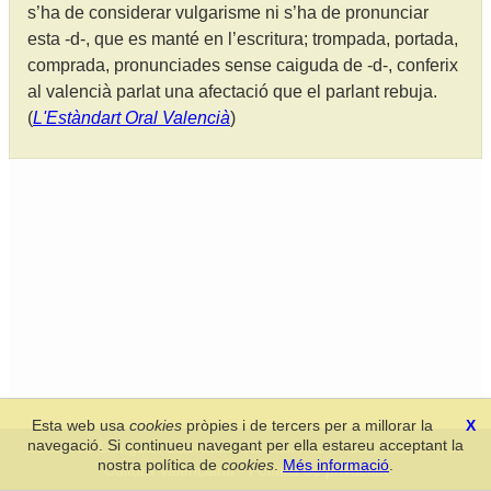
s’ha de considerar vulgarisme ni s’ha de pronunciar
esta -d-, que es manté en l’escritura; trompada, portada,
comprada, pronunciades sense caiguda de -d-, conferix
al valencià parlat una afectació que el parlant rebuja.
(
L'Estàndart Oral Valencià
)
Esta web usa
cookies
pròpies i de tercers per a millorar la
X
navegació. Si continueu navegant per ella estareu acceptant la
Secció de Llengua i Lliteratura Valencianes
-
Real Acadèmia de
nostra política de
cookies
.
Més informació
.
Cultura Valenciana
-
Política de privacitat