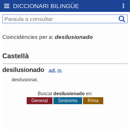
DICCIONARI BILINGÜE
Coincidències per a:
desilusionado
Castellà
desilusionado
adj.
m.
desilusionat
.
Buscar
desilusionado
en:
General
Sinònims
Rima