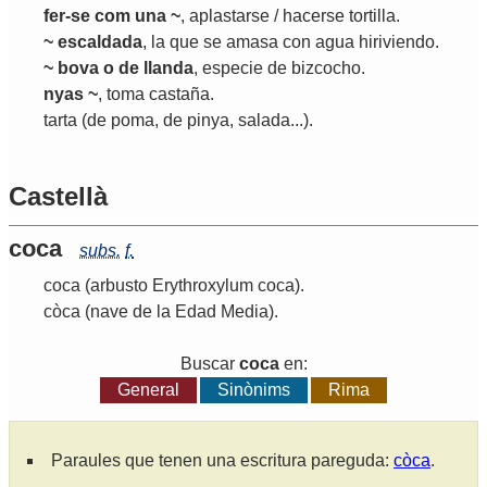
fer-se com una ~
,
aplastarse
/ hacerse tortilla.
~ escaldada
, la que se amasa con agua hiriviendo.
~ bova o de llanda
, especie de bizcocho.
nyas ~
, toma castaña.
tarta
(de poma, de pinya, salada...)
.
Castellà
coca
subs.
f.
coca
(arbusto Erythroxylum coca)
.
còca
(nave de la Edad Media)
.
Buscar
coca
en:
General
Sinònims
Rima
Paraules que tenen una escritura pareguda:
còca
.