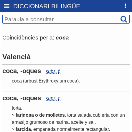
DICCIONARI BILINGÜE
Coincidències per a:
coca
Valencià
coca, -oques
subs.
f.
coca
(arbust Erythroxylum coca)
.
coca, -oques
subs.
f.
torta
.
~ farinosa o de molletes
, torta salada cubierta con un
amasijo grumoso de harina, aceite y sal.
~ farcida
, empanada normalmente rectangular.