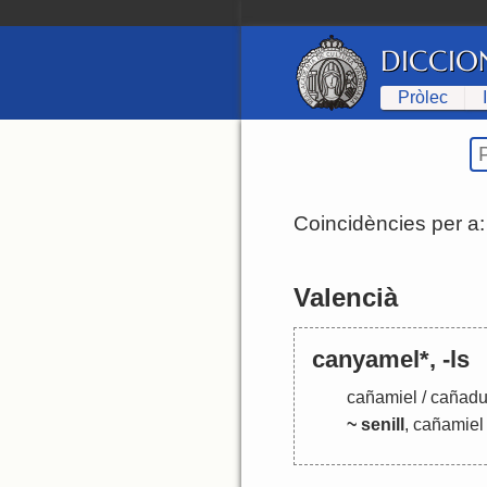
DICCIO
Pròlec
Coincidències per a
Valencià
canyamel*, -ls
cañamiel
/
cañad
~ senill
, cañamiel