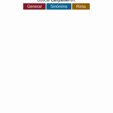
Buscar
canyamel
en:
General
Sinònims
Rima