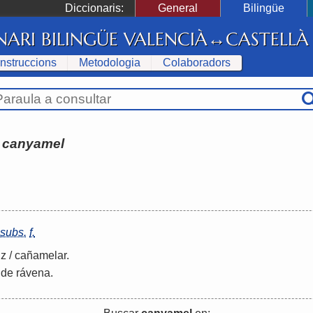
Diccionaris:
General
Bilingüe
NARI BILINGÜE VALENCIÀ↔CASTELLÀ
Instruccions
Metodologia
Colaboradors
:
canyamel
subs.
f.
uz
/
cañamelar
.
 de rávena.