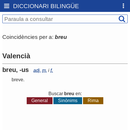
DICCIONARI BILINGÜE
Coincidències per a:
breu
Valencià
breu, -us
adj.
m.
i
f.
breve
.
Buscar
breu
en:
General
Sinònims
Rima