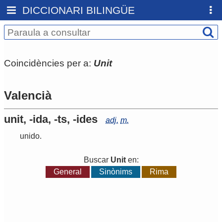
DICCIONARI BILINGÜE
Coincidències per a:
Unit
Valencià
unit, -ida, -ts, -ides
adj.
m.
unido
.
Buscar
Unit
en:
General
Sinònims
Rima