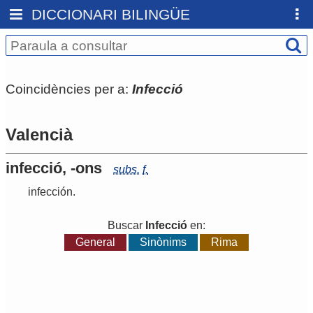
DICCIONARI BILINGÜE
Coincidències per a:
Infecció
Valencià
infecció, -ons
subs.
f.
infección
.
Buscar
Infecció
en:
General
Sinònims
Rima