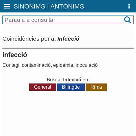
SINÒNIMS I ANTÒNIMS
Coincidències per a:
Infecció
infecció
Contagi
,
contaminació
,
epidèmia
,
inoculació
Buscar
Infecció
en:
General
Bilingüe
Rima