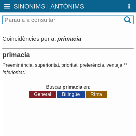
SINÒNIMS I ANTÒNIMS
Coincidències per a:
primacia
primacia
Preeminència
,
superioritat
,
prioritat
,
preferència
,
ventaja
**
Inferioritat
.
Buscar
primacia
en:
General
Bilingüe
Rima