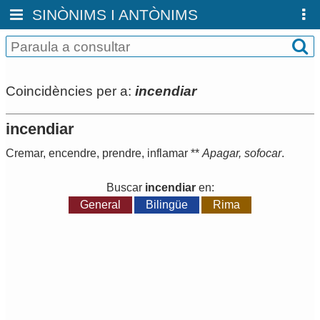
SINÒNIMS I ANTÒNIMS
Coincidències per a:
incendiar
incendiar
Cremar
,
encendre
,
prendre
,
inflamar
**
Apagar
,
sofocar
.
Buscar
incendiar
en:
General
Bilingüe
Rima