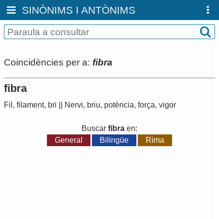
SINÒNIMS I ANTÒNIMS
Coincidències per a:
fibra
fibra
Fil
,
filament
,
bri
||
Nervi
,
briu
,
potència
,
força
,
vigor
Buscar
fibra
en:
General
Bilingüe
Rima