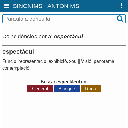
SINÒNIMS I ANTÒNIMS
Coincidències per a:
espectàcul
espectàcul
Funció
,
representació
,
exhibició
,
xou
||
Visió
,
panorama
,
contemplació
.
Buscar
espectàcul
en:
General
Bilingüe
Rima