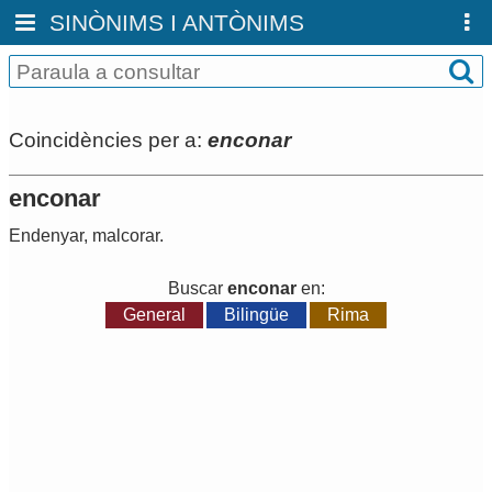
SINÒNIMS I ANTÒNIMS
Coincidències per a:
enconar
enconar
Endenyar
,
malcorar
.
Buscar
enconar
en:
General
Bilingüe
Rima