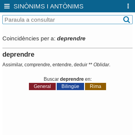
SINÒNIMS I ANTÒNIMS
Coincidències per a:
deprendre
deprendre
Assimilar
,
comprendre
,
entendre
,
deduir
**
Oblidar
.
Buscar
deprendre
en:
General
Bilingüe
Rima