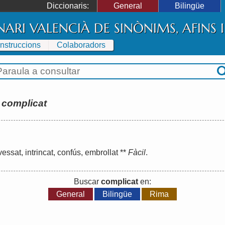
Diccionaris:
General
Bilingüe
NARI VALENCIÀ DE SINÒNIMS, AFINS
Instruccions
Colaboradors
:
complicat
vessat
,
intrincat
,
confús
,
embrollat
**
Fàcil
.
Buscar
complicat
en:
General
Bilingüe
Rima