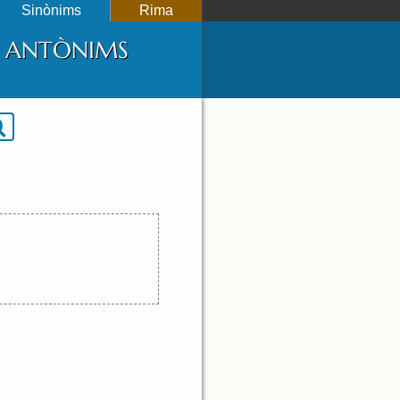
Sinònims
Rima
 I ANTÒNIMS