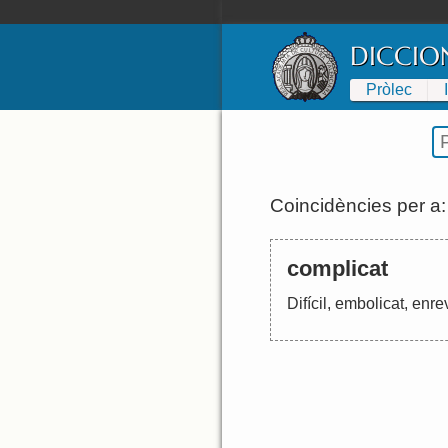
DICCIO
Pròlec
Coincidències per a
complicat
Difícil
,
embolicat
,
enre