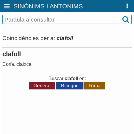
SINÒNIMS I ANTÒNIMS
Coincidències per a:
clafoll
clafoll
Corfa
,
claixca
.
Buscar
clafoll
en:
General
Bilingüe
Rima