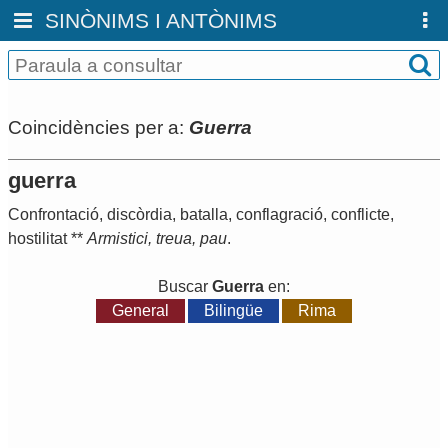
SINÒNIMS I ANTÒNIMS
Coincidències per a:
Guerra
guerra
Confrontació
,
discòrdia
,
batalla
,
conflagració
,
conflicte
,
hostilitat
**
Armistici
,
treua
,
pau
.
Buscar
Guerra
en:
General
Bilingüe
Rima