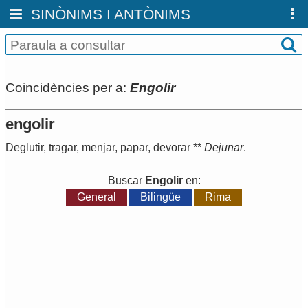
SINÒNIMS I ANTÒNIMS
Coincidències per a:
Engolir
engolir
Deglutir
,
tragar
,
menjar
,
papar
,
devorar
**
Dejunar
.
Buscar
Engolir
en:
General
Bilingüe
Rima